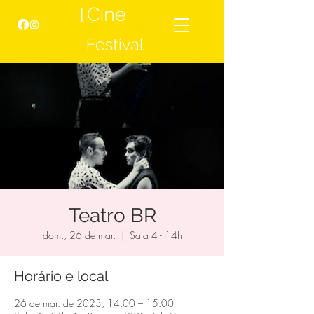
Teatro BR
dom., 26 de mar.
  |  
Sala 4 - 14h
Horário e local
26 de mar. de 2023, 14:00 – 15:00